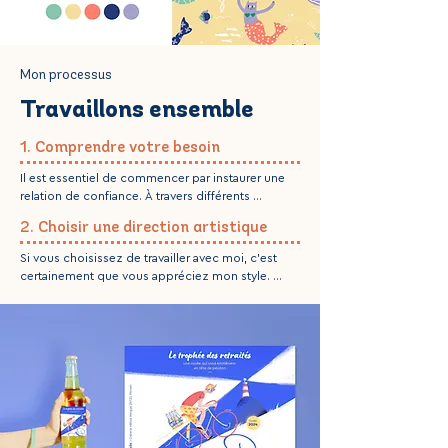
Mon processus
Travaillons ensemble
1. Comprendre votre besoin
Il est essentiel de commencer par instaurer une 
relation de confiance. À travers différents 
échanges, je m’assure de bien comprendre votre 
2. Choisir une direction artistique
projet afin de prendre la meilleur direction pour 
créer votre illustration.
Si vous choisissez de travailler avec moi, c’est 
certainement que vous appréciez mon style. 
Cependant, nous construirons ensemble une 
ambiance qui vous est propre. Je peux adapter 
mon univers à votre charte graphique existante, 
ou bien partir de zéro et construire un univers 
selon vos valeurs.